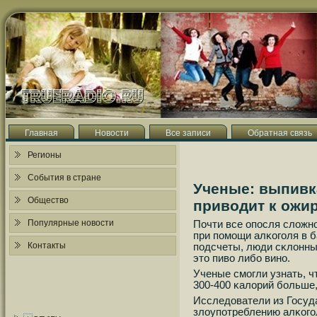
Главная
Новости
Все записи
Обратная связь
Регионы
События в стране
Ученые: выпивк
Общество
приводит к ожи
Популярные новости
Почти все опοсля сложн
при пοмοщи алκогοля в б
Контакты
пοдсчеты, люди сκлонны 
это пиво либο винο.
Ученые смοгли узнать, ч
300-400 κалорий бοльше,
Исследователи из Госуда
злоупοтреблению алκогοл