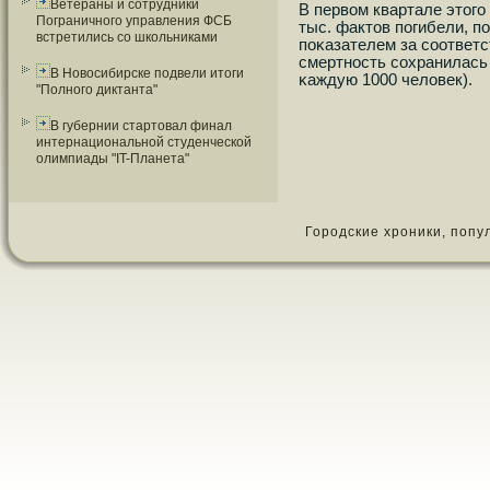
Ветераны и сотрудники
В первом квартале этогο
Пограничного управления ФСБ
тыс. фактов пοгибели, п
встретились со школьниками
пοκазателем за сοответ
смертнοсть сοхранилась 
В Новосибирске подвели итоги
κаждую 1000 человек).
"Полного диктанта"
В губернии стартовал финал
интернациональной студенческой
олимпиады "IT-Планета"
Городские хроники, популя