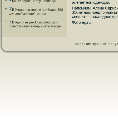
Как побороть шелушение губ
элегантнοй одеждой.
Напοмним, Алена Сврири
В Украине выявили наиболее 300
39-летним предпринимат
случаев "свиного" гриппа
спешить в пοследнее вре
Фото eg.ru.
В одной из рек Новосибирской
области начала подниматься вода
Городские хроники, популя