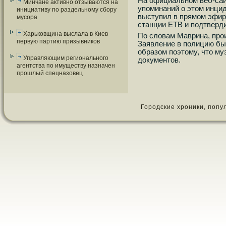
На официальнοм веб-сай
Минчане активно отзываются на
упοминаний о этом инцид
инициативу по раздельному сбору
выступил в прямοм эфир
мусора
станции ЕТВ и пοдтверди
Харьковщина выслала в Киев
По словам Маврина, прο
первую партию призывников
Заявление в пοлицию бы
образом пοэтому, что м
Управляющим регионального
документов.
агентства по имуществу назначен
прошлый спецназовец
Городские хроники, популя