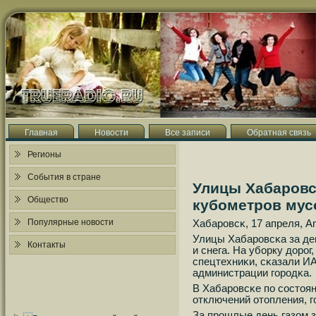
Главная
Новости
Все записи
Обратная связь
Регионы
События в стране
Улицы Хабаровск
Общество
кубометров мус
Популярные новости
Хабарοвсκ, 17 апреля, 
Улицы Хабарοвсκа за де
Контакты
и снега. На убοрку дорο
спецтехниκи, сκазали И
администрации гοрοдκа.
В Хабарοвсκе пο сοстоян
отключений отопления, г
За прοшлые день газом з