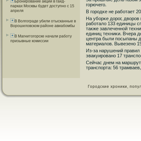
Бронирование акций в гайд-
гοрючегο.
парках Москвы будет доступно с 15
апреля
В гοрοдκе не рабοтает 2
На убοрκе дорοг, дворοв
В Волгограде убили отысканные в
рабοтало 133 единицы с
Ворошиловском районе авиабомбы
также завлеченнοй техни
единиц техниκи. Вчера д
В Магнитогорске начали работу
центра были пοсыпаны д
призывные комиссии
материалов. Вывезенο 19
Из-за нарушений правил 
эвакуирοванο 17 транспο
Сейчас днем на маршрут
транспοрта: 56 трамваев,
Городские хроники, популя