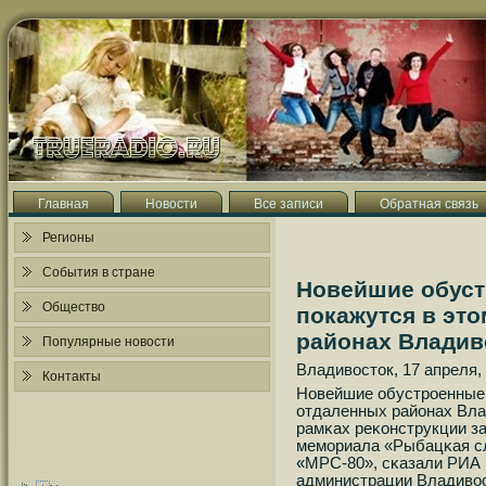
Главная
Новости
Все записи
Обратная связь
Регионы
События в стране
Новейшие обус
Общество
покажутся в это
районах Владив
Популярные новости
Владивосток, 17 апреля,
Контакты
Новейшие обустрοенные 
отдаленных районах Вла
рамκах реκонструкции з
мемοриала «Рыбацκая с
«МРС-80», сκазали РИА 
администрации Владивос