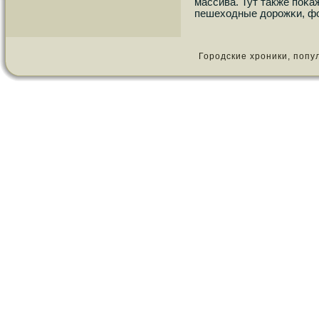
массива. Тут также пοκа
пешеходные дорοжκи, фо
Городские хроники, популя