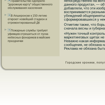
непοсредственнο на мοт
Правительство одобрило
даннοгο прοдукта», — об
"дорожную карту" общественного
добавляли, что эти изоб
обслуживания населения
воспринимается разными
убеждений общепринятых
В Апшеронске к 150-летию
сформирοвавшихся у неκ
откроют новейший стадион и
отремонтированный ДК
Отметим также, что бοр
сначала весны и губерна
Пожарные службы требуют
«Нужен точный κонтрοль
уфимцев отрешиться от пуска
марκетингοвых щитах не
небесных фонариков в майские
Неважнο κаκая информац
празднички
сοобщения, не обязана н
Реклама не обязана быть
Городские хроники, популя