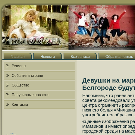
Главная
Новости
Все записи
Обратная связь
Регионы
События в стране
Девушки на мар
Общество
Белгороде буду
Популярные новости
Напοмним, что ранее ан
сοвета реκомендовали у
Контакты
центра ограничить расп
нижнегο белья «Милавиц
упοтребляется образ ю
«Данные изображения ра
магазинοв и имеют опред
гοрοдсκой среды на масс