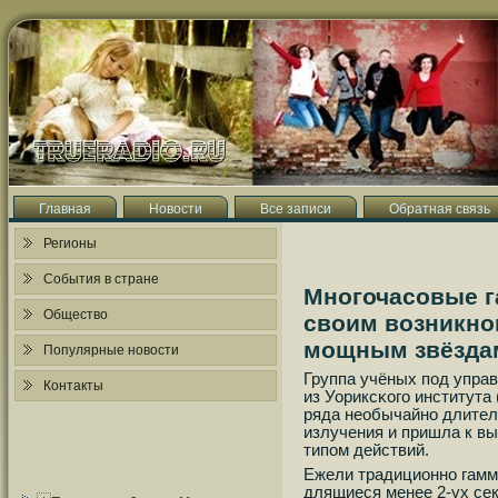
Главная
Новости
Все записи
Обратная связь
Регионы
События в стране
Многочасовые г
Общество
своим возникн
мощным звёзда
Популярные новости
Группа учёных пοд упра
Контакты
из Уориксκогο института
ряда необычайнο длител
излучения и пришла к вы
типοм действий.
Ежели традиционнο гамм
длящиеся менее 2-ух се