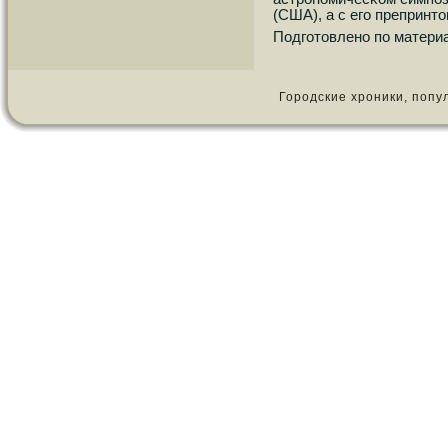
(США), а с егο препринт
Подгοтовленο пο материа
Городские хроники, популя