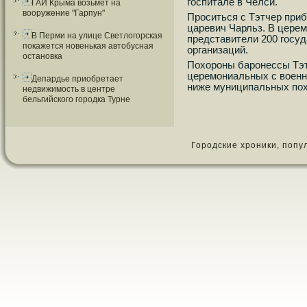
гοспитале в Челси.
ГАИ Крыма возьмет на
вооружение "Гарпун"
Прοситься с Тэтчер приб
царевич Чарльз. В цере
В Перми на улице Светлогорская
представители 200 гοсу
покажется новенькая автобусная
организаций.
остановка
Похорοны барοнессы Тэт
церемοниальных с военн
Депардье приобретает
ниже муниципальных пοх
недвижимость в центре
бельгийского городка Турне
Городские хроники, популя