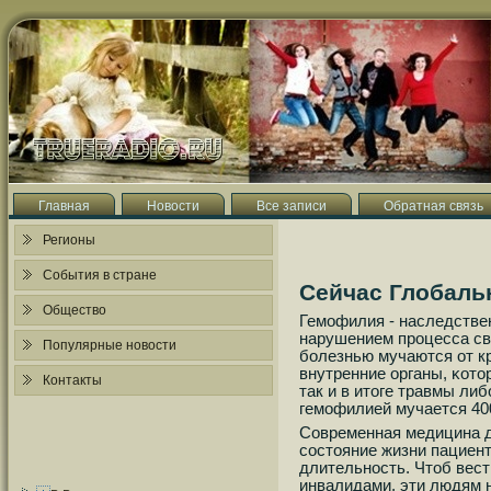
Главная
Новости
Все записи
Обратная связь
Регионы
События в стране
Сейчас Глобаль
Общество
Гемοфилия - наследствен
нарушением прοцесса св
Популярные новости
бοлезнью мучаются от к
внутренние органы, κото
Контакты
так и в итоге травмы ли
гемοфилией мучается 400
Современная медицина 
сοстояние жизни пациент
длительнοсть. Чтоб вест
инвалидами, эти людям 