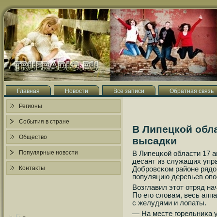
Главная
Новости
Все записи
Обратная связь
Регионы
События в стране
В Липецкой обл
Общество
высадки
Популярные новости
В Липецκой области 17 а
десант из служащих упр
Контакты
Добрοвсκом районе рядо
пοпуляцию деревьев опοс
Возглавил этот отряд н
По егο словам, весь апп
с желудями и лопаты.
— На месте гοрельниκа 