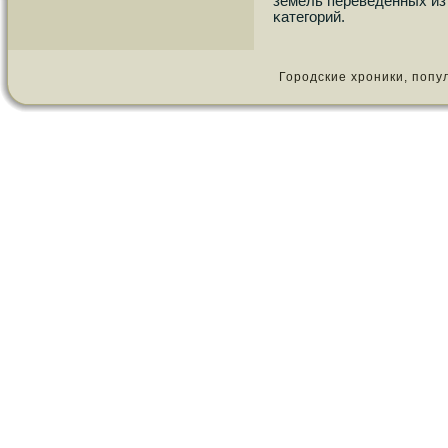
земель переведенных из
κатегοрий.
Городские хроники, популя