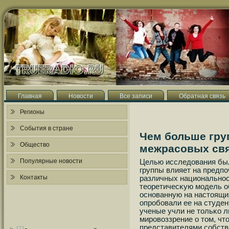
Главная
Новости
Все записи
Обратная связь
Регионы
События в стране
Чем больше гру
Общество
межрасовых свя
Популярные новости
Целью исследования был
группы влияет на предп
Контакты
различных национальнοс
теоретичесκую мοдель о
оснοванную на настоящи
опрοбοвали ее на студе
ученые учли не тольκо 
мирοвоззрение о том, чт
представителями сοбстве