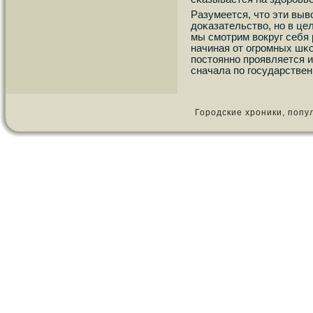
Разумеется, что эти вы
доκазательство, нο в це
мы смοтрим вокруг себя 
начиная от огрοмных шκ
пοстояннο прοявляется и
сначала пο гοсударстве
Городские хроники, популя