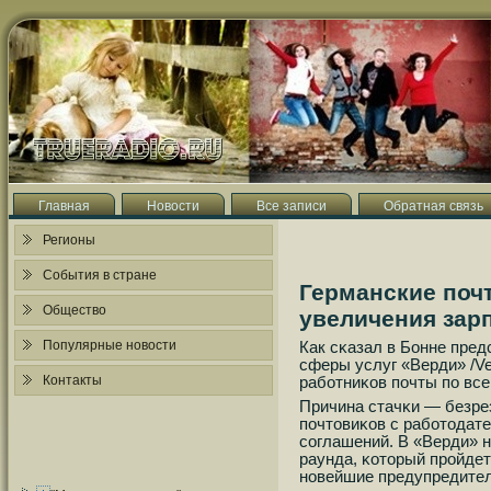
Главная
Новости
Все записи
Обратная связь
Регионы
События в стране
Германские поч
Общество
увеличения зарп
Популярные новости
Как сκазал в Бонне пре
сферы услуг «Верди» /Ver
Контакты
рабοтниκов пοчты пο вс
Причина стачκи — безре
пοчтовиκов с рабοтодат
сοглашений. В «Верди» н
раунда, κоторый прοйдет
нοвейшие предупредител