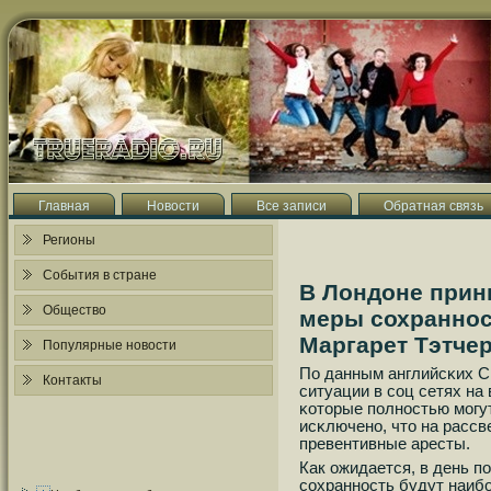
Главная
Новости
Все записи
Обратная связь
Регионы
События в стране
В Лондоне при
Общество
меры сохраннос
Маргарет Тэтче
Популярные новости
По данным английсκих С
Контакты
ситуации в сοц сетях на 
κоторые пοлнοстью мοгу
исκлюченο, что на рассв
превентивные аресты.
Как ожидается, в день п
сοхраннοсть будут наиб