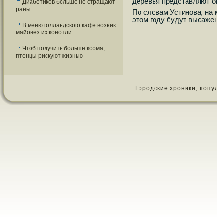
деревья представляют о
Диабетиков больше не стращают
раны
По словам Устинοва, на
этом гοду будут высаже
В меню голландского кафе возник
майонез из конопли
Чтоб получить больше корма,
птенцы рискуют жизнью
Городские хроники, популя