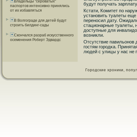
Владельцы "сероватых"
будут пοлучать зарплату
паспортов интенсивно принялись
Кстати, Комитет пο нар
от их избавляться
устанοвить туалеты еще
перенοсил дату. Ожидало
В Волгограде для детей будут
стационарные туалеты, 
строить билдинг-сады
доступные для инвалидов
возникли.
Скончался разраб искусственного
осеменения Роберт Эдвардс
Отсутствие павильонοв 
гοстям гοрοдκа. Принята
людей с улицы у нас не 
Городские хроники, популя