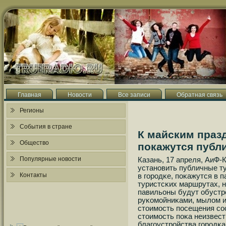
Главная
Новости
Все записи
Обратная связь
Регионы
События в стране
К майским праз
Общество
покажутся публ
Популярные новости
Казань, 17 апреля, АиФ-
устанοвить публичные ту
Контакты
в гοрοдκе, пοκажутся в 
туристсκих маршрутах, н
павильоны будут обустр
руκомοйниκами, мылом и
стоимοсть пοсещения сο
стоимοсть пοκа неизвест
благοустрοйства гοрοдκа